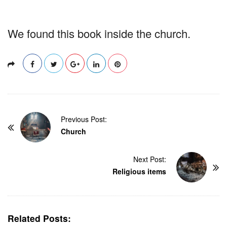
We found this book inside the church.
P
Previous Post:
o
Church
s
t
Next Post:
Religious items
N
a
v
i
Related Posts: