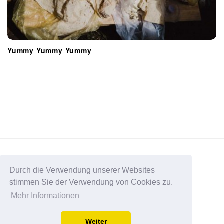
Yummy Yummy Yummy
S
i
t
Durch die Verwendung unserer Websites
stimmen Sie der Verwendung von Cookies zu.
e
Data Protection
Mehr Informationen
F
Imprint
o
Weiter